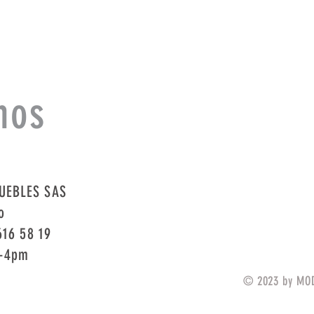
Cargar más
nos
UEBLES SAS
o
616 58 19
m-4pm
© 2023 by MOD