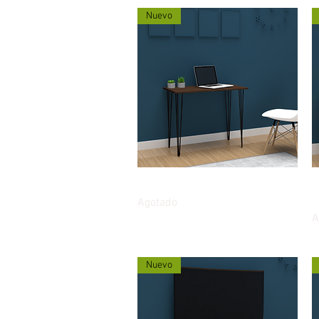
Nuevo
Vista rápida
Escritorio Ligero Brixton 90cm
M
p
Agotado
A
Nuevo