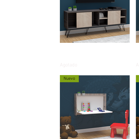
Vista rápida
Mueble Multipropósito Chic TV
M
160cms puertas corredizas
T
Agotado
A
Nuevo