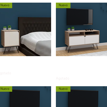
Nuevo
Nuevo
Vista rápida
Vista rápida
esa de Noche Nórdico 40 cms
Mueble Multipropósito Nórdico
uerta abatible auxiliar
Dúo TV 100cms puertas
abatibles
gotado
Agotado
Nuevo
Nuevo