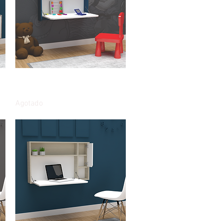
Vista rápida
Escritorio de pared plegable
85cms Blue
Agotado