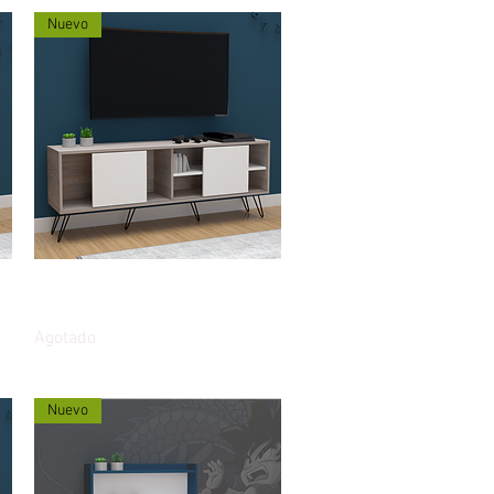
Nuevo
Vista rápida
Mueble Multipropósito Náutico
TV 160cms puertas corredizas
Agotado
Nuevo