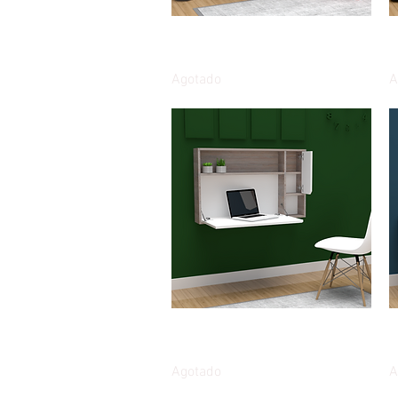
Vista rápida
Escritorio de pared plegable
E
85cms Náutico
8
Agotado
A
Vista rápida
Escritorio de pared plegable
M
105cms Náutico
T
Agotado
A