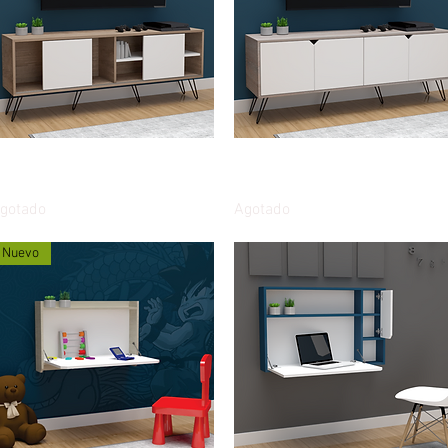
Vista rápida
Vista rápida
ueble Multipropósito Nórdico
Mueble Multipropósito Náutico
V 160cms puertas corredizas
TV 160cms puertas abatibles
gotado
Agotado
Nuevo