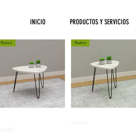
INICIO
PRODUCTOS Y SERVICIOS
Nuevo
Nuevo
Vista rápida
Vista rápida
opia de Mesa auxiliar pick 60
Mesa auxiliar pick 40 caliza
aliza
Agotado
gotado