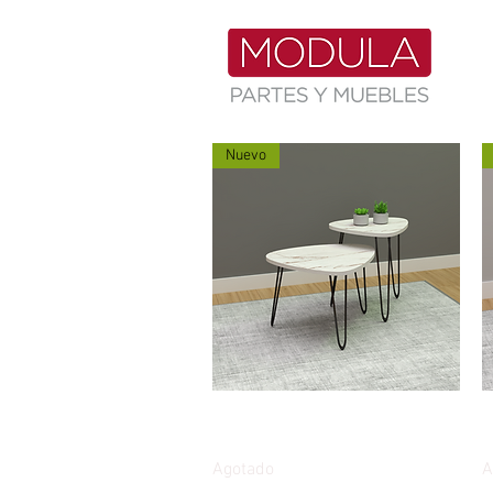
Nuevo
Vista rápida
Combo de mesas auxiliares
C
Caliza
c
Agotado
A