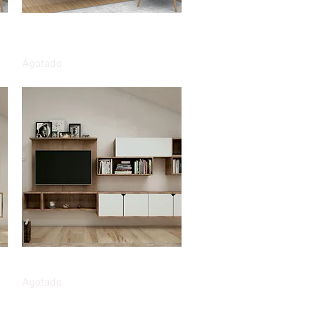
Vista rápida
Escritorio de pared plegable
105cms Sereno
Agotado
Vista rápida
Centro entretenimiento DUE
Agotado