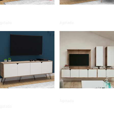
Vista rápida
Vista rápida
scritorio de pared plegable
Escritorio de pared plegable
5cms Sereno
105cms Blue
gotado
Agotado
Vista rápida
Vista rápida
ueble Multipropósito Nórdico
Centro entretenimiento UNO
V 160cms puertas abatibles
Agotado
gotado