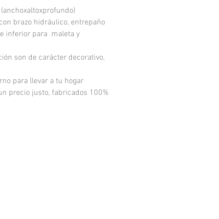
el siguiente día.
(anchoxaltoxprofundo)
 con brazo hidráulico, entrepaño
do para acomodarse a
te inferior para maleta y
ios reducidos
función, es un producto
ón son de carácter decorativo,
a calidad a un precio
o para llevar a tu hogar
 un precio justo, fabricados 100%