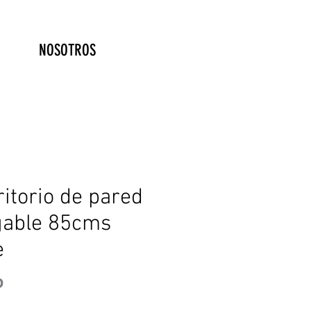
NOSOTROS
ritorio de pared
gable 85cms
e
Precio
P