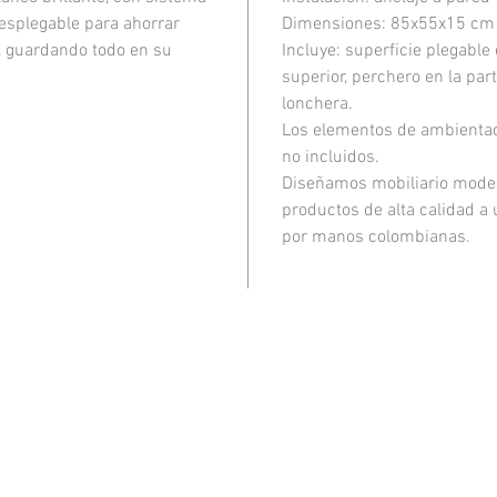
hasta 
desplegable para ahorrar
Dimensiones: 85x55x15 cm 
, guardando todo en su
Incluye: superficie plegable
Pensa
superior, perchero en la par
espac
lonchera.
multi
Los elementos de ambientaci
no incluidos.
de alt
Diseñamos mobiliario modern
justo
productos de alta calidad a
por manos colombianas.