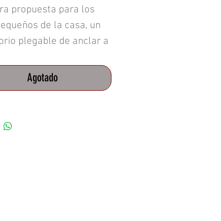
ra propuesta para los
equeños de la casa, un
orio plegable de anclar a
ed que invita al niño a
tar su propio espacio de
Agotado
ción en casa. Le permite
r en un solo lugar los
ntos que necesita para
tividades educativas,
ivando el sentido de
nsabilidad y orden por su
o. Al terminar las
idades guarda sus
rnos y cierra la puerta