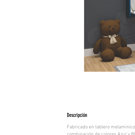
Descripción
Fabricado en tablero melamínico
combinación de colores Azul y Bl