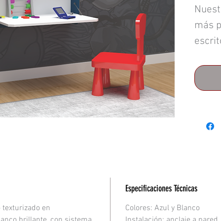
Nuest
más p
escrit
la par
disfru
educa
guarda
eleme
las ac
incent
respo
espaci
Especificaciones Técnicas
activ
 texturizado en
Colores: Azul y Blanco
cuade
anco brillante, con sistema
Instalación: anclaje a pared