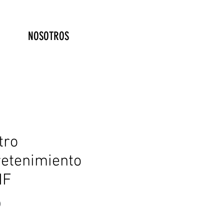
NOSOTROS
tro
retenimiento
NF
Precio
P