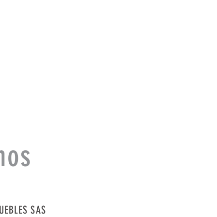
*No in
eleme
nos
UEBLES SAS