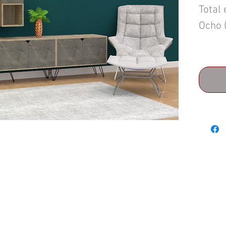
Total
Ocho 
Tre
Ver
Tau
Ref. 
VERT
Cod. 
Tre
Maj
Ref. 
MAJUY