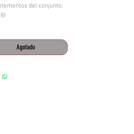
 elementos del conjunto:
(8)
s (3) Rectangular 90
tical Puerta Majuy -
Agotado
sa
RECTANGULAR 90
ICAL PUERTA TAUSA
RE090VP-BP-B
s (3) Cubo 30 Abierto
uy - -
CUBO 30 ABIERTO
 - -