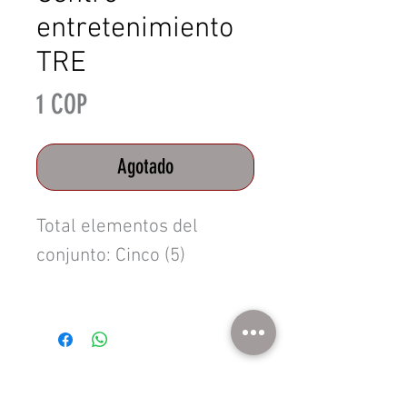
entretenimiento
TRE
Precio
1 COP
Agotado
Total elementos del
conjunto: Cinco (5)
Dos (2) Rectangular 90
Horizontal Puerta Tausa
-
Contáctanos
Ref. RECTANGULAR 90