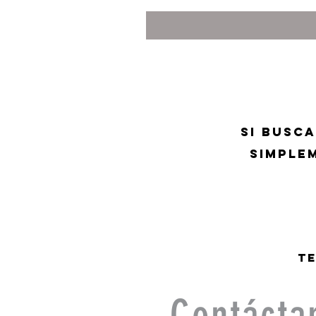
Si busc
simple
Te
Contácta