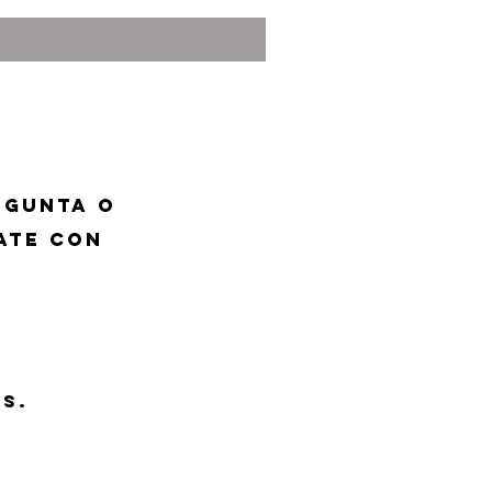
egunta o
ate con
s.